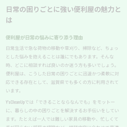
便利屋の相談しやすさと安心感の秘密
日常の困りごとに強い便利屋の魅力と
暮らしを支える滋賀県の便利屋業務内容
は
便利屋が対応する主な業務内容を詳しく解
説
便利屋が日常の悩みに寄り添う理由
掃除や片付けなど便利屋の幅広いサービス
日常生活で急な荷物の移動や草刈り、掃除など、ちょっ
家具移動や日常作業にも便利屋が最適
とした悩みを抱えることは誰にでもあります。そんな
便利屋ができる引越しや不用品処分の対応
時、どこに相談すれば良いのか迷う方も多いでしょう。
力
便利屋は、こうした日常の困りごとに迅速かつ柔軟に対
高齢者支援にも便利屋業務内容が活躍
応できる存在として、滋賀県でも多くの方に利用されて
安心して相談できる便利屋のサービス案内
います。
便利屋の無料相談や丁寧なヒアリング体制
Y'sCleanUpでは「できることならなんでも」をモットー
秘密厳守で安心できる便利屋の対応方法
に、暮らしの中の困りごとを解決するお手伝いをしてい
女性スタッフ在籍の便利屋も選べる安心感
ます。たとえば一人では難しい家具の移動や、忙しくて
便利屋に依頼する際の流れと注意点