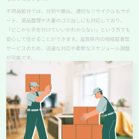
不用品処分では、分別や搬出、適切なリサイクルもサポ
ート。遺品整理や大量のゴミ出しにも対応しており、
「どこから手を付けていいかわからない」という方でも
安心して任せることができます。滋賀県内の地域密着型
サービスのため、迅速な対応や柔軟なスケジュール調整
が可能です。
依頼の際は、処分する品目や量、希望する作業内容を事
前に伝えることで、見積もりや作業計画がスムーズに進
みます。法令遵守のもと適切に処分を行うため、安心し
てご利用いただけます。
高齢者支援にも便利屋業務内容が活躍
高齢者の生活支援も、便利屋の重要な業務の一つです。
Y'sCleanUpでは、買い物や病院への付き添い、家事代行や