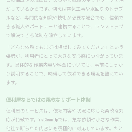
一人暮らしや高齢者にも安心な便利屋活用法
かしているからです。例えば電気工事や水回りのトラブ
一人暮らしが便利屋を活用する手軽な方法
ルなど、専門的な知識や技術が必要な場合でも、信頼で
きる職人やパートナーと連携することで、ワンストップ
高齢者にもやさしい便利屋のサポート体制
で解決できる体制を確立しています。
便利屋が高齢者支援に強い理由と事例
急な困りごとに便利屋が迅速対応する魅力
「どんな依頼でもまずは相談してみてください」という
姿勢が、利用者にとって大きな安心感につながっていま
暮らしの安全を守る便利屋の実績と信頼
す。具体的な作業内容や料金についても、事前にしっか
り説明することで、納得して依頼できる環境を整えてい
ます。
便利屋ならではの柔軟なサポート体制
便利屋のサービスは、依頼内容や状況に応じた柔軟な対
応が特徴です。Y'sCleanUpでは、急な依頼や小さな作業、
他社で断られた内容にも積極的に対応しています。たと