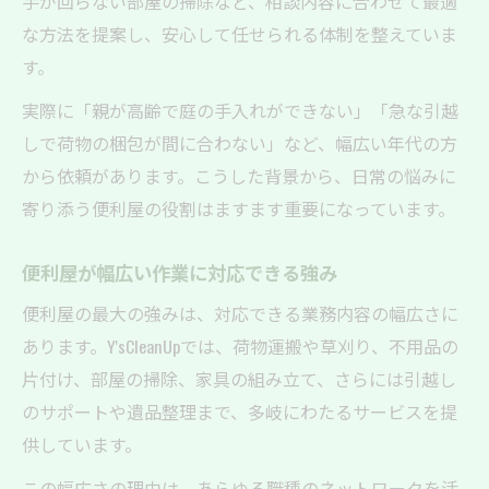
手が回らない部屋の掃除など、相談内容に合わせて最適
便利屋の柔軟なサービスで不安を解消
な方法を提案し、安心して任せられる体制を整えていま
す。
幅広いサポートで手軽に解決する方法
便利屋の多様なサポート内容を知ろう
実際に「親が高齢で庭の手入れができない」「急な引越
便利屋なら難しい作業も手軽に依頼可能
しで荷物の梱包が間に合わない」など、幅広い年代の方
から依頼があります。こうした背景から、日常の悩みに
身近な困りごとも便利屋に相談できる理由
寄り添う便利屋の役割はますます重要になっています。
便利屋のネットワーク活用による解決策
便利屋を活用した効率的な問題解決法
便利屋が幅広い作業に対応できる強み
依頼内容が多彩な便利屋の実用的な特徴
便利屋の最大の強みは、対応できる業務内容の幅広さに
便利屋の代行作業はどこまで可能か解説
あります。Y'sCleanUpでは、荷物運搬や草刈り、不用品の
便利屋の多彩な業務で暮らしをサポート
片付け、部屋の掃除、家具の組み立て、さらには引越し
不用品整理や引越しも便利屋にお任せ
のサポートや遺品整理まで、多岐にわたるサービスを提
便利屋を利用する際の実用的なポイント
供しています。
便利屋業務内容の幅広さと柔軟性の理由
この幅広さの理由は、あらゆる職種のネットワークを活