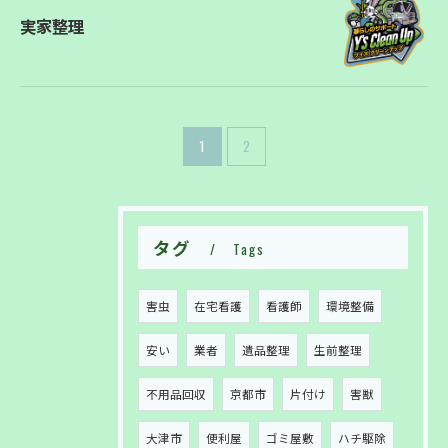
実家整理
お問い合わせはこちら
1
2
タグ
Tags
害虫
在宅看護
看護師
環境整備
安い
業者
遺品整理
生前整理
不用品回収
京都市
片付け
害獣
大津市
便利屋
ゴミ屋敷
ハチ駆除