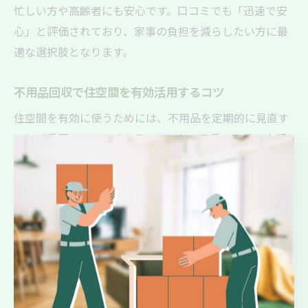
忙しい方や高齢者にも安心です。口コミでも「迅速で安
心」と評価されており、家事の負担を減らしたい方に最
適な選択肢となります。
不用品回収で住空間を有効活用するコツ
住空間を有効に使うためには、不用品を定期的に見直す
ことが重要です。まずは使っていない家具や家電、衣類
などをリストアップし、処分の優先順位を決めましょ
う。特に滋賀県の一軒家や広めの住まいでは、気づかぬ
うちに物が増えやすいので注意が必要です。
Y's Clean Upでは、事前にしっかりとヒアリングを行い、
お客様の要望や家族構成、生活動線を考慮した提案をし
ています。プロの視点で「残すべき物」と「処分すべき
物」をアドバイスしてくれるため、効率的にスペースを