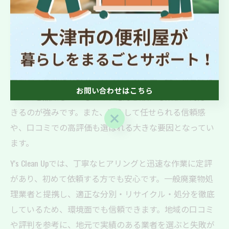
確保できます。回収後の清掃や整理のコツも教えてくれ
るので、より快適な住環境を維持できるのが魅力です。
便利屋の不用品回収が地域で選ばれる理由
滋賀県で便利屋の不用品回収が選ばれる理由は、地域密
着型のきめ細やかなサービスにあります。地元の事情や
お問い合わせはこちら
ニーズを熟知しているため、急な依頼にも柔軟に対応で
きるのが強みです。また、安心して任せられる信頼感
お問い合わせはこちら
や、口コミでの高評価も選ばれる大きな要因となってい
ます。
Y's Clean Upでは、丁寧なヒアリングと迅速な作業に定評
があり、初めて依頼する方でも安心です。一般廃棄物処
理業者と提携し、適正な分別・リサイクル・処分を徹底
しているため、環境面でも信頼できます。地域の口コミ
や評判を参考に、地元で実績のある業者を選ぶと失敗が