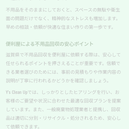
家事の負担を減らす不用品回収体験談
不用品をそのままにしておくと、スペースの無駄や衛生
不用品回収で家事が楽になる実体験の声
面の問題だけでなく、精神的なストレスも増加します。
早めの相談・依頼が快適な住まい作りの第一歩です。
便利屋の不用品回収で家庭の負担を軽減
不用品回収利用者のリアルな感想まとめ
便利屋による不用品回収の安心ポイント
急な片付けも不用品回収でスムーズに解決
滋賀県で不用品回収を便利屋に依頼する際は、安心して
安心して依頼できる不用品回収の魅力
任せられるポイントを押さえることが重要です。信頼で
信頼重視なら便利屋の不用品回収がおすすめ
きる業者選びのためには、事前の見積もりや作業内容の
信頼できる不用品回収業者の選び方
説明が丁寧に行われるかどうかを確認しましょう。
安心を得るための不用品回収依頼の流れ
Y's Clean Upでは、しっかりとしたヒアリングを行い、お
口コミで好評な不用品回収サービス紹介
客様のご要望や状況に合わせた最適な回収プランを提案
不用品回収でトラブルを防ぐポイント解説
しています。また、一般廃棄物処理業者と提携し、回収
便利屋ならではの不用品回収対応力とは
品は適切に分別・リサイクル・処分されるため、安心し
て依頼できます。
実際の利用者が語る不用品回収の利点