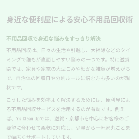
力
不用品回収で快適な住まいを実現する方法
身近な便利屋による安心不用品回収術
初めての方も安心できる不用品回収の選び方
不用品回収業者の選び方と比較ポイント
不用品回収で身近な悩みをすっきり解決
安心感を重視した不用品回収のチェック項
不用品回収は、日々の生活や引越し、大掃除などのタイ
目
ミングで誰もが直面しやすい悩みの一つです。特に滋賀
初めての方におすすめの不用品回収相談法
県では、家具や家電の大型ごみや細かな雑貨が増えがち
丁寧な対応が魅力の不用品回収サービス
で、自治体の回収日や分別ルールに悩む方も多いのが現
不用品回収サービスが暮らしを変える理由
状です。
不用品回収で日常生活が快適になる理由
こうした悩みを効率よく解決するためには、便利屋によ
家事の手間を省く不用品回収のメリット
る不用品回収サービスを活用するのが有効です。例え
不用品回収で住空間を有効活用するコツ
ば、Y's Clean Upでは、滋賀・京都市を中心にお客様のご
便利屋の不用品回収が地域で選ばれる理由
要望に合わせて柔軟に対応し、少量から一軒家丸ごとま
で幅広くサポートしています。
不用品回収で家族みんなが笑顔になる秘訣