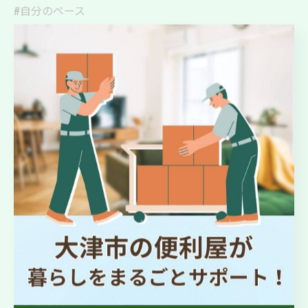
#自分のペース
#ふたりで片付け
#整理整頓
#キレイに
#心地よい空間
#Y
#手伝い
#新しいスタート
#夢が広がる
#思い出を大切に
#笑顔いっぱい
#ライフスタイル
大津市より生前整理のサポート