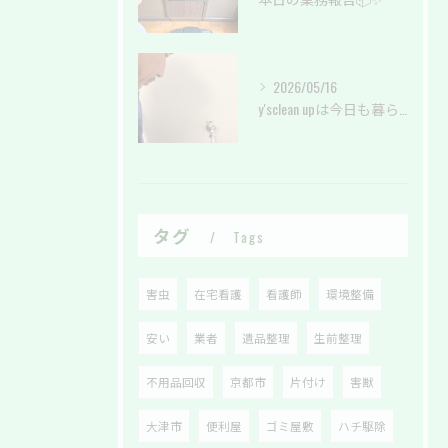
2026/05/16
y'sclean upは今日も暮らしのサポートしております。
タグ
Tags
害虫
在宅看護
看護師
環境整備
安い
業者
遺品整理
生前整理
不用品回収
京都市
片付け
害獣
大津市
便利屋
ゴミ屋敷
ハチ駆除