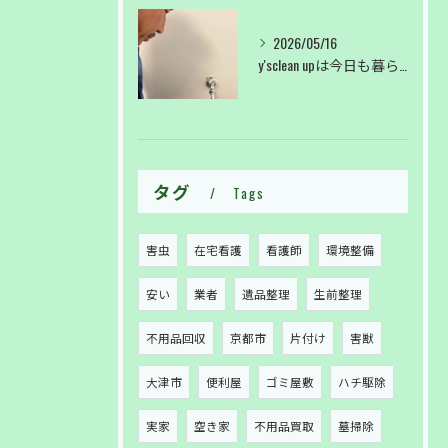
2026/05/16
y'sclean upは今日も暮らしのサポートしております。
タグ
Tags
害虫
在宅看護
看護師
環境整備
安い
業者
遺品整理
生前整理
不用品回収
京都市
片付け
害獣
大津市
便利屋
ゴミ屋敷
ハチ駆除
実家
空き家
不用品買取
墓掃除