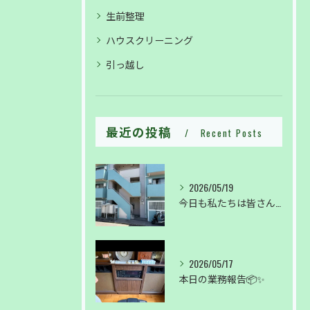
生前整理
ハウスクリーニング
引っ越し
最近の投稿
Recent Posts
お問い合わせはこちら
お問い合わせはこちら
2026/05/19
今日も私たちは皆さんの暮らしを綺麗に✨
2026/05/17
本日の業務報告📦✨