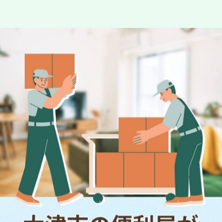
-------------
一覧に戻る
関連タグ
#片付け
#便利屋
#空き家
#不用品買取
#大津市