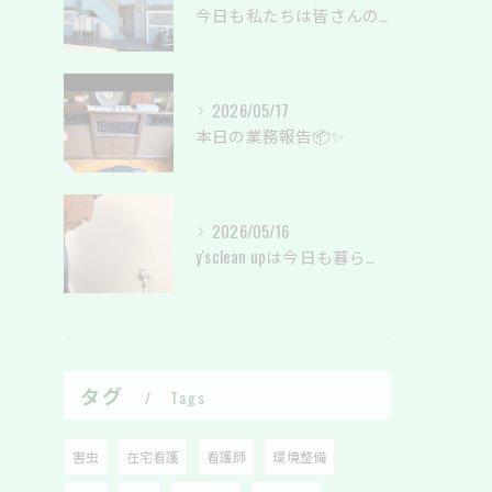
今日も私たちは皆さんの暮らしを綺麗に✨
2026/05/17
本日の業務報告📦✨
2026/05/16
y'sclean upは今日も暮らしのサポートしております。
タグ
Tags
害虫
在宅看護
看護師
環境整備