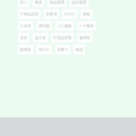
安い
業者
遺品整理
生前整理
不用品回収
京都市
片付け
害獣
大津市
便利屋
ゴミ屋敷
ハチ駆除
実家
空き家
不用品買取
墓掃除
庭掃除
草刈り
見積り
相談