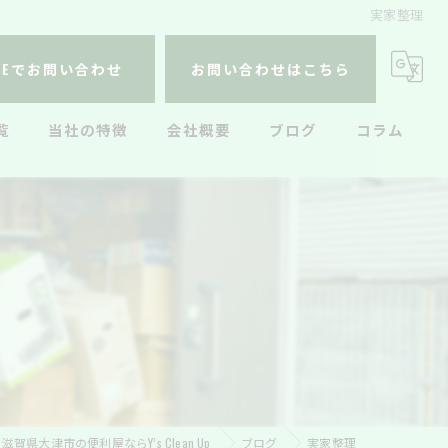
実家整理
INEでお問い合わせ
お問い合わせはこちら
覧
当社の特徴
会社概要
ブログ
コラム
不用品回収
遺品整理
生前整理
ハウスクリーニング
引っ越し
滋賀県大津市の便利屋ならY’s Clean Up
ブログ
実家整理