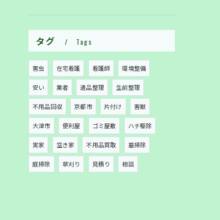
タグ
Tags
害虫
在宅看護
看護師
環境整備
安い
業者
遺品整理
生前整理
不用品回収
京都市
片付け
害獣
大津市
便利屋
ゴミ屋敷
ハチ駆除
実家
空き家
不用品買取
墓掃除
庭掃除
草刈り
見積り
相談