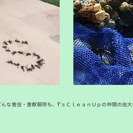
んな害虫・害獣駆除も、Y’ｓＣｌｅａｎＵｐの仲間の虫