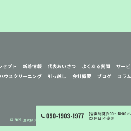
ンセプト
新着情報
代表あいさつ
よくある質問
サービ
ハウスクリーニング
引っ越し
会社概要
ブログ
コラ
[営業時間]9:00～18
090-1903-1977
[定休日]不定休
© 2026 滋賀県大津市の便利屋ならY’s Clean Up ALL RIGHTS RESERVED.