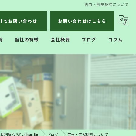
害虫・害獣駆除について
INEでお問い合わせ
お問い合わせはこちら
覧
当社の特徴
会社概要
ブログ
コラム
不用品回収
遺品整理
生前整理
ハウスクリーニング
引っ越し
屋ならY’s Clean Up
ブログ
害虫・害獣駆除について