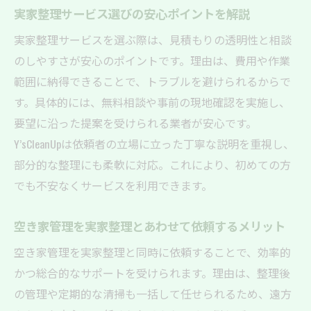
実家整理サービス利用時の便利なサポート
実家整理サービス選びの安心ポイントを解説
家財整理と空き家管理の負担を最小限に
実家整理サービスを選ぶ際は、見積もりの透明性と相談
実家整理を効率化するサービス活用術
のしやすさが安心のポイントです。理由は、費用や作業
範囲に納得できることで、トラブルを避けられるからで
空き家整理でトラブルを避けるポイント
す。具体的には、無料相談や事前の現地確認を実施し、
空き家整理なら丁寧な対応に注目を
要望に沿った提案を受けられる業者が安心です。
実家整理サービスの丁寧な対応が生む安心
Y’sCleanUpは依頼者の立場に立った丁寧な説明を重視し、
空き家整理で信頼できる対応を選ぶ理由
部分的な整理にも柔軟に対応。これにより、初めての方
丁寧な空き家管理で実家整理も安心
でも不安なくサービスを利用できます。
空き家・実家整理で丁寧なヒアリングの重
要性
空き家管理を実家整理とあわせて依頼するメリット
依頼者目線の丁寧な実家整理サービスとは
空き家管理を実家整理と同時に依頼することで、効率的
遺品整理や家財整理のプロに相談する利点
かつ総合的なサポートを受けられます。理由は、整理後
空き家や実家整理の専門家に依頼する安心
の管理や定期的な清掃も一括して任せられるため、遠方