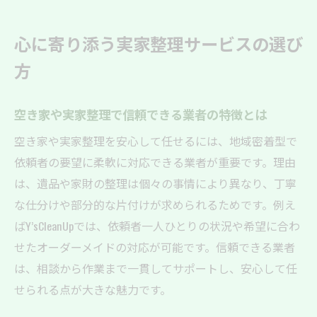
空き家管理を実家整理とあわせて依頼する
メリット
心に寄り添う実家整理サービスの選び
地域密着で実家整理に強いサービスを選ぶ
方
コツ
実家整理と空き家の片付けに必要な準備と
は
空き家や実家整理で信頼できる業者の特徴とは
空き家や実家整理で安心できる進め方
空き家や実家整理を安心して任せるには、地域密着型で
空き家の実家整理を計画的に進める手順
依頼者の要望に柔軟に対応できる業者が重要です。理由
は、遺品や家財の整理は個々の事情により異なり、丁寧
不安を解消する実家整理サービスの進め方
な仕分けや部分的な片付けが求められるためです。例え
空き家整理で大切な事前確認ポイント
ばY’sCleanUpでは、依頼者一人ひとりの状況や希望に合わ
実家整理の流れと空き家管理の連携方法
せたオーダーメイドの対応が可能です。信頼できる業者
遺品整理も含めた実家整理のコツを紹介
は、相談から作業まで一貫してサポートし、安心して任
実家整理サービスで負担を減らすポイント
せられる点が大きな魅力です。
空き家の実家整理で負担を軽減する方法