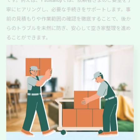
寧にヒアリングし、必要な手続きをサポートします。事
前の見積もりや作業範囲の確認を徹底することで、後か
らのトラブルを未然に防ぎ、安心して空き家整理を進め
ることができます。
空き家整理なら丁寧な対応に注目を
実家整理サービスの丁寧な対応が生む安心
実家整理サービスの丁寧な対応は、依頼者に安心感をも
たらします。なぜなら、家財や思い出の品の扱いには配
慮が必要であり、プロの手によるきめ細やかな作業が信
頼につながるからです。例えば、Y’ｓＣｌｅａｎＵｐで
は依頼者のご要望を細かくヒアリングし、空き家や実家