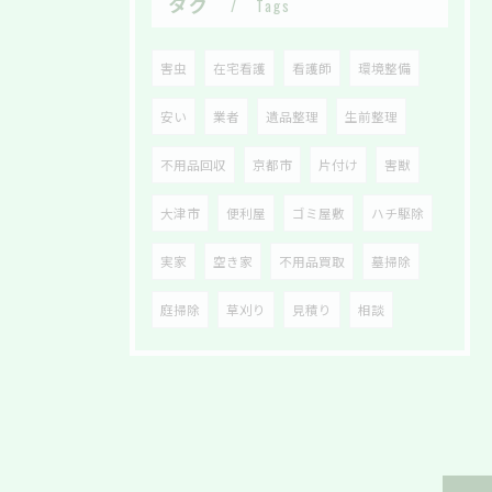
タグ
Tags
害虫
在宅看護
看護師
環境整備
安い
業者
遺品整理
生前整理
不用品回収
京都市
片付け
害獣
大津市
便利屋
ゴミ屋敷
ハチ駆除
実家
空き家
不用品買取
墓掃除
庭掃除
草刈り
見積り
相談