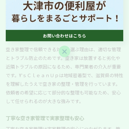
整理を一部分からでも柔軟に対応します。これにより、
心身の負担が軽減され、実家整理の不安を解消できる環
境が整います。
お問い合わせはこちら
空き家整理で信頼できる対応を選ぶ理由
空き家整理で信頼できる対応を選ぶ理由は、適切な管理
お問い合わせはこちら
とトラブル防止のためです。空き家は放置すると劣化や
近隣トラブルの原因になるため、専門業者の介入が重要
です。Y’ｓＣｌｅａｎＵｐは地域密着型で、滋賀県の特性
を理解したうえで空き家の整理・管理を行っています。
依頼者の希望に応じて部分的な整理も可能なため、安心
して任せられるのが大きな強みです。
丁寧な空き家管理で実家整理も安心
丁寧な空き家管理は実家整理の安心につながります。管