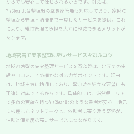
感
からでも安心して任せられるからです。例えば、
Y’sCleanUpは整理後の空き家管理も対応しており、家財の
実家整理で遺品整理士に相談するメリット
整理から管理・清掃まで一貫したサービスを提供。これ
家財整理や空き家管理のプロに任せる理由
により、維持管理の負担を大幅に軽減できるメリットが
実家整理サービスの専門知識を活用する方
あります。
法
空き家整理で信頼できる相談先の選び方
地域密着で実家整理に強いサービスを選ぶコツ
実家整理を依頼する際に気をつけたい点
地域密着型の実家整理サービスを選ぶ際は、地元での実
空き家や実家整理依頼前に確認すべきこと
績や口コミ、きめ細かな対応力がポイントです。理由
実家整理サービス依頼時の注意ポイント
は、地域事情に精通しており、緊急時や細かな要望にも
空き家管理でトラブルを防ぐための工夫
迅速に対応できるからです。具体的には、滋賀県エリア
空き家整理依頼時の重要なチェック事項
で多数の実績を持つY’sCleanUpのような業者が安心。地元
に根差したネットワークと、依頼者に寄り添う姿勢が、
信頼と満足度の高いサービスにつながります。