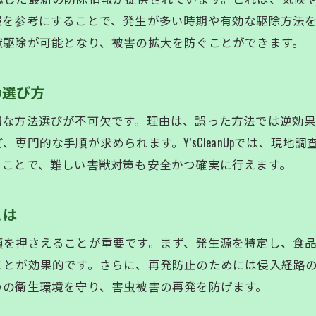
再発しにくい害虫駆除の実践事例を紹介
報を参考にすることで、発生が多い時期や有効な駆除方法
害虫駆除で暮らしを守るプロフェッショナルの役
獣駆除が可能となり、被害の拡大を防ぐことができます。
Y’sCleanUpに相談して安心を手に入れる方法
の選び方
切な方法選びが不可欠です。理由は、誤った方法では逆効
専門的な手順が求められます。Y’sCleanUpでは、現
ることで、難しい害獣対策も安全かつ確実に行えます。
とは
順を押さえることが重要です。まず、発生源を特定し、食
ことが効果的です。さらに、再発防止のためには侵入経路
いの衛生環境を守り、害虫被害の再発を防げます。