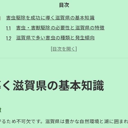
目次
害虫駆除を成功に導く滋賀県の基本知識
害虫・害獣駆除の必要性と滋賀県の特徴
滋賀県で多い害虫の種類と発生傾向
安心して依頼できる害虫駆除のポイント
害虫・害獣駆除を依頼する際の注意点
住宅の安全守る害虫・害獣駆除の新常識
住宅の害虫・害獣駆除で守るべき安全対策
導く滋賀県の基本知識
害虫駆除はプロに相談するのが安心な理由
滋賀県の防除情報から学ぶ最新駆除の知識
コウモリや蛇対策にも役立つ駆除方法の選び方
徴
家の中の害虫を駆除する具体的な手順とは
守るため不可欠です。滋賀県は豊かな自然環境と湖に囲ま
害虫・害獣駆除で快適な暮らしを実現する方法