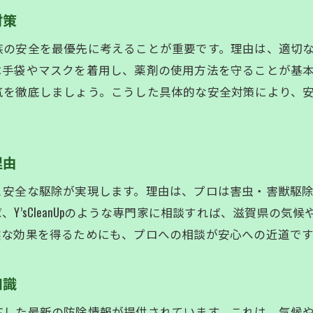
費用や保証内容のチェックポイント
対策
害虫駆除で困った時の適切な問い合わせ方法
族の安全を最優先に考えることが重要です。理由は、適切
滋賀県の環境に適した駆除法と注意点
は手袋やマスクを着用し、薬剤の使用方法を守ることが基
害虫・害獣駆除で重視すべき滋賀県の環境特徴
気を徹底しましょう。こうした具体的な安全対策により、
自然環境にやさしい駆除方法の選び方
コウモリ・蛇など特殊害獣への適切な対策
駆除時の近隣トラブルを防ぐための配慮
理由
行政のスズメバチ巣駆除など活用事例紹介
と安全な駆除が実現します。理由は、プロは害虫・害獣駆
環境保全と害虫駆除の両立を目指す方法
Y’sCleanUpのような専門家に相談すれば、滋賀県の
快適な暮らしへ導く害虫駆除の最適解を探る
実な効果を得るためにも、プロへの相談が安心への近道です
害虫・害獣駆除で実現する快適な住まいづくり
滋賀県の住環境を守るための駆除のポイント
知識
安心できる業者への相談の重要性と流れ
応した最新の防除情報が提供されています。これは、気候