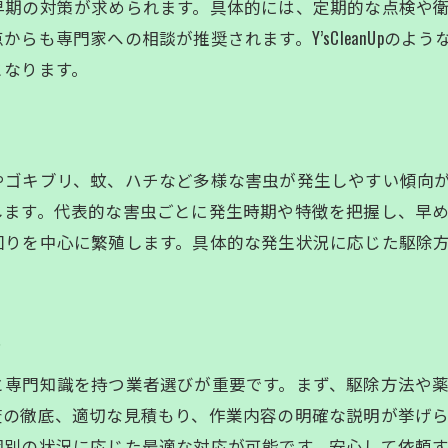
早期の対策が求められます。具体的には、定期的な点検や
滋賀県で効果的な害虫駆除方法を選ぶコツ
らも専門家への相談が推奨されます。Y’sCleanUpの
害虫・害獣駆除のプロが推奨する施工法
となります。
シロアリやスズメバチへの適切な対策ポイント
滋賀県の気候に合わせた害虫駆除方法の工夫
駆除後のアフターケアと再発防止の重要性
やゴキブリ、蚊、ハチなど多様な害虫が発生しやすい傾向
害虫駆除を成功させるための下調べのコツ
します。代表的な害虫ごとに発生時期や特徴を把握し、早
回りを中心に繁殖します。具体的な発生状況に応じた駆除
自己対策とプロ依頼の違いを徹底解説
害虫・害獣駆除は自己対策とプロ依頼でどう違う
専門業者に依頼した場合のメリット・デメリット
ト
自己対策で注意すべき害虫駆除の落とし穴
見積もり依頼から作業までの流れを解説
と専門知識を持つ業者選びが重要です。まず、駆除方法や
徹底、適切な見積もり、作業内容の明確な説明が挙げられます。
安全な駆除方法と薬剤選びのポイント
個別の状況に応じた最適な対応が可能です。安心して依頼