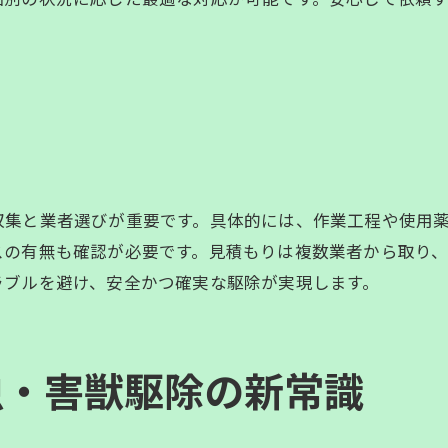
害虫・害獣駆除でよくあるトラブルと対策
再発防止に役立つ害虫対策のポイント集
害虫・害獣駆除後の再発防止策の基本
住まいの隙間対策で侵入を防ぐ方法
滋賀県の環境を生かした害虫対策の工夫
日常でできる簡単な害虫・害獣駆除対策
防除情報を活用した継続的な見直し方法
収集と業者選びが重要です。具体的には、作業工程や使用
プロが教える長持ちする害虫駆除の秘訣
有無も確認が必要です。見積もりは複数業者から取り、比較検討
お問い合わせはこちら
お問い合わせはこちら
ラブルを避け、安全かつ確実な駆除が実現します。
害虫・害獣駆除を相談する際の安心ステップ
害虫・害獣駆除の相談先を正しく選ぶコツ
滋賀県で信頼できる業者選びの基準とは
虫・害獣駆除の新常識
見積もり時に確認したいポイントを紹介
相談から施工までの流れと注意点