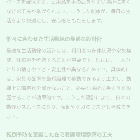
ペースを確保する、日用品を手の届きやすい場所に置く
義
などの工夫が挙げられます。こうした配慮が、毎日の生
利用者と家族双方にやさしい在宅看護環境
活をより快適にし、安心感をもたらします。
在宅看護環境整備で得られる心のゆとり
個々に合わせた生活動線の最適な設計術
家族の絆を深める住まいの整え方
最適な生活動線の設計には、利用者の身体状況や家族構
転倒防止に役立つ在宅環境整備のコツ
成、住環境を考慮することが重要です。理由は、一人ひ
在宅看護環境整備で転倒リスクを減らす工
とりの動きやすさ・安全性が異なるためです。具体的に
夫
は、家具の配置を最短距離で移動できるよう工夫し、動
家具配置の見直しがもたらす安全性向上
線上に障害物を置かないこと、必要な場所に手すりを設
動線上の障害物排除で事故予防に貢献
置することが効果的です。こうした設計により、日々の
転倒防止のための床材や照明の選び方
動作がスムーズになり、転倒やケガのリスクも軽減でき
家族で取り組む在宅看護環境整備のポイン
ます。
ト
転倒予防を意識した在宅看護環境整備の工夫
日常の注意で安心を保つ環境整備術