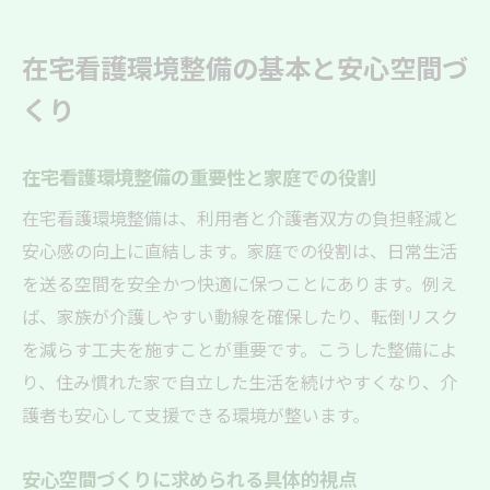
転倒予防を意識した在宅看護環境整備の工
夫
在宅看護環境整備の基本と安心空間づ
在宅看護環境整備で暮らしに安心をもたら
くり
す
快適な生活を支える在宅看護の工夫
在宅看護環境整備の重要性と家庭での役割
在宅看護環境整備で快適さを実現する秘訣
在宅看護環境整備は、利用者と介護者双方の負担軽減と
家族の負担を減らす環境改善の実践ポイン
安心感の向上に直結します。家庭での役割は、日常生活
ト
を送る空間を安全かつ快適に保つことにあります。例え
利用者目線の在宅看護環境整備による工夫
ば、家族が介護しやすい動線を確保したり、転倒リスク
心身の安全を守るための住空間改善方法
を減らす工夫を施すことが重要です。こうした整備によ
生活スタイルに合わせた在宅看護環境の調
り、住み慣れた家で自立した生活を続けやすくなり、介
整術
護者も安心して支援できる環境が整います。
看護と介護が両立する快適な住まいづくり
安心して暮らすための環境改善ポイント
安心空間づくりに求められる具体的視点