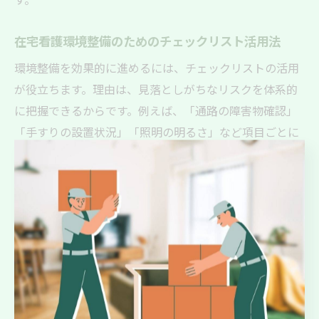
在宅看護環境整備のためのチェックリスト活用法
環境整備を効果的に進めるには、チェックリストの活用
が役立ちます。理由は、見落としがちなリスクを体系的
に把握できるからです。例えば、「通路の障害物確認」
「手すりの設置状況」「照明の明るさ」など項目ごとに
チェックすることで、優先順位をつけて改善できます。
Y’sCleanUpでは、利用者の生活状況や介護度に合わせた独
自のチェックリストを活用し、効率よく安全な空間づく
りをサポートしています。
居室や廊下の安全性を高める改善アプローチ
居室や廊下の安全性を高めるには、具体的な改善アプロ
ーチが必要です。なぜなら、日常的に利用する場所ほど