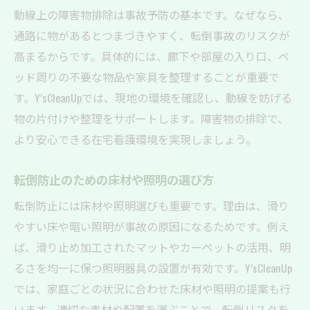
動線上の障害物排除は事故予防の基本です。なぜなら、
通路に物があるとつまづきやすく、転倒事故のリスクが
高まるからです。具体的には、廊下や部屋の入り口、ベ
ッド周りの不要な物品や家具を整理することが重要で
す。Y’sCleanUpでは、現地の環境を確認し、動線を妨げる
物の片付けや整理をサポートします。障害物の排除で、
より安心できる在宅看護環境を実現しましょう。
転倒防止のための床材や照明の選び方
転倒防止には床材や照明選びも重要です。理由は、滑り
やすい床や暗い照明が事故の原因になるためです。例え
ば、滑り止め加工されたマットやカーペットの活用、明
るさを均一に保つ照明器具の設置が有効です。Y’sCleanUp
では、家庭ごとの状況に合わせた床材や照明の提案も行
います。適切な素材や配置を選ぶことで、転倒リスクを