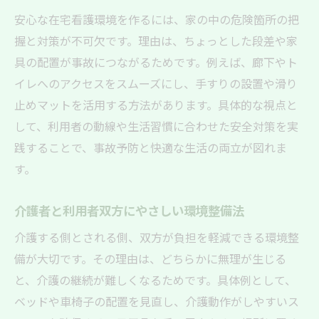
在宅看護環境整備で事故防止につなげる方
安心な在宅看護環境を作るには、家の中の危険箇所の把
法
握と対策が不可欠です。理由は、ちょっとした段差や家
家族も安心できる生活空間の改善手順
具の配置が事故につながるためです。例えば、廊下やト
イレへのアクセスをスムーズにし、手すりの設置や滑り
転倒やケガを防ぐポイントと配置の工夫
止めマットを活用する方法があります。具体的な視点と
在宅看護環境整備のためのチェックリスト
して、利用者の動線や生活習慣に合わせた安全対策を実
活用法
践することで、事故予防と快適な生活の両立が図れま
居室や廊下の安全性を高める改善アプロー
す。
チ
安心を支える在宅看護環境整備のポイント
介護者と利用者双方にやさしい環境整備法
解説
介護する側とされる側、双方が負担を軽減できる環境整
在宅看護がもたらす家族のメリットとは
備が大切です。その理由は、どちらかに無理が生じる
在宅看護環境整備が家族にもたらす効果
と、介護の継続が難しくなるためです。具体例として、
負担軽減と安心感を生む環境整備の利点
ベッドや車椅子の配置を見直し、介護動作がしやすいス
家族の生活スタイルに沿った環境改善の意