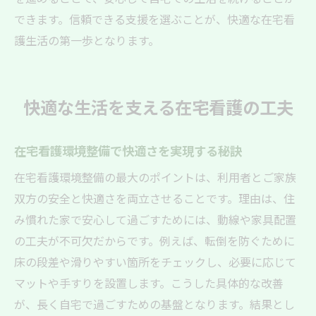
できます。信頼できる支援を選ぶことが、快適な在宅看
地域資源を活かした環境改善の取り組み方
護生活の第一歩となります。
在宅看護環境整備支援の相談窓口の活用法
地域と連携した安心の在宅看護体制づくり
暮らしに寄り添う環境改善の実践例紹介
快適な生活を支える在宅看護の工夫
在宅看護環境整備の成功事例に学ぶ工夫
家族と一緒に進める環境改善の実践ポイン
在宅看護環境整備で快適さを実現する秘訣
ト
在宅看護環境整備の最大のポイントは、利用者とご家族
実際の在宅看護現場で役立つ環境整備術
双方の安全と快適さを両立させることです。理由は、住
利用者目線で考えた安心できる住まいの工
み慣れた家で安心して過ごすためには、動線や家具配置
夫
の工夫が不可欠だからです。例えば、転倒を防ぐために
在宅看護環境整備による生活の質向上事例
床の段差や滑りやすい箇所をチェックし、必要に応じて
寄り添う支援が叶える快適な在宅環境
マットや手すりを設置します。こうした具体的な改善
が、長く自宅で過ごすための基盤となります。結果とし