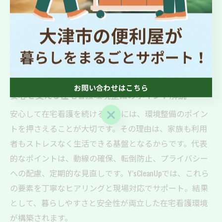
事故リスクが高まるためです。具体策として、段差の解
消や滑り止め加工、照明の増設、家具の角の保護、歩行
スペースの確保などが挙げられます。Y’sCleanUpは、これ
らのアプローチを家庭ごとに提案・実施し、安心して過
ごせる空間づくりを実現しています。
お問い合わせはこちら
安心を支える在宅看護環境整備のポイント解説
お問い合わせはこちら
安心して在宅看護を続けるためには、環境整備のポイン
トを押さえることが大切です。その理由は、家族も利用
者もストレスなく生活できる基盤となるからです。代表
的なポイントは、動線の確保、転倒防止、プライバシー
への配慮、定期的な見直しです。Y’sCleanUpでは、これら
の要素を丁寧なヒアリングと現場対応でサポート。結果
として、暮らしやすさと安全性が両立した在宅看護環境
が構築されます。