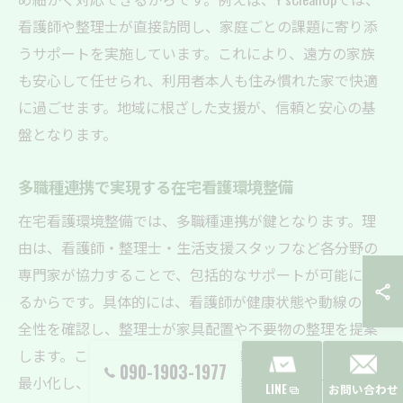
看護師や整理士が直接訪問し、家庭ごとの課題に寄り添
うサポートを実施しています。これにより、遠方の家族
も安心して任せられ、利用者本人も住み慣れた家で快適
に過ごせます。地域に根ざした支援が、信頼と安心の基
盤となります。
多職種連携で実現する在宅看護環境整備
在宅看護環境整備では、多職種連携が鍵となります。理
由は、看護師・整理士・生活支援スタッフなど各分野の
専門家が協力することで、包括的なサポートが可能にな
るからです。具体的には、看護師が健康状態や動線の安
全性を確認し、整理士が家具配置や不要物の整理を提案
します。このような連携により、事故やケガのリスクを
090-1903-1977
最小化し、利用者と家族の負担軽減も実現します。多職
LINE
お問い合わせ