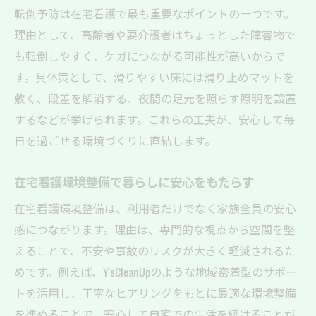
自宅療養を支援する看護環境の作り方
転倒予防は在宅看護で最も重要なポイントの一つです。
在宅看護環境整備で自宅療養を快適に支援
理由として、高齢者や要介護者はちょっとした障害物で
も転倒しやすく、ケガにつながる可能性が高いからで
利用者の動きやすさを考慮した空間設計
す。具体策として、滑りやすい床には滑り止めマットを
看護師目線で考える在宅環境整備のコツ
敷く、段差を解消する、夜間の足元を照らす照明を設置
介護ベッドや手すりの最適な配置方法
するなどが挙げられます。これらの工夫が、安心して毎
個別ニーズに応じた在宅看護環境整備の進
日を過ごせる環境づくりに直結します。
め方
安全性と利便性を兼ね備えた療養空間づく
在宅看護環境整備で暮らしに安心をもたらす
り
在宅看護環境整備は、利用者だけでなく家族全員の安心
地域に根ざした在宅看護支援の活用法
感につながります。理由は、専門的な視点から空間を整
在宅看護環境整備に役立つ地域支援サービ
えることで、不安や事故のリスクが大きく軽減されるた
ス
めです。例えば、Y'sCleanUpのような地域密着型のサポー
地域密着型の看護支援がもたらす安心感
トを活用し、丁寧なヒアリングをもとに最適な環境整備
多職種連携で実現する在宅看護環境整備
を進めることで、安心して自宅での生活を続けることが