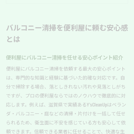
衛生面で選ばれる便利屋サービスの強みと
は
バルコニー清掃を便利屋に頼む安心感
初めてでも安心の便利屋バルコニー清掃の
とは
流れ
ベランダ清掃は便利屋に頼むと失敗しない
理由
便利屋にバルコニー清掃を任せる安心ポイント紹介
便利屋によるバルコニー清掃の信頼性を検
便利屋にバルコニー清掃を依頼する最大の安心ポイント
証
は、専門的な知識と経験に基づいた的確な対応です。自
清潔な暮らしへ導く便利屋のバルコニー対応
分で掃除する場合、落としきれない汚れや見落としがち
ですが、プロの便利屋ならではのノウハウで徹底的に対
便利屋による清潔なバルコニー維持の工夫
応します。例えば、滋賀県で実績あるY’sCleanUpはベラン
と実例
ダ・バルコニー・庭などの清掃・片付けを一括して任せ
衛生的な生活を実現する便利屋清掃の技術
られるため、衛生面に不安を感じている方も安心して依
力
頼できます。信頼できる業者に任せることで、快適な生