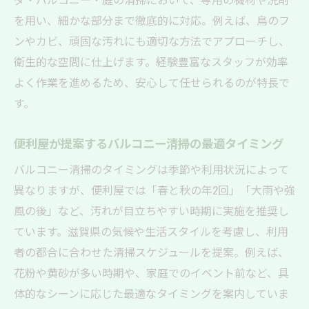
便利屋清掃が快適な生活空間を生み出す理
を用い、細かな部分まで徹底的に対応。例えば、鳥のフ
由
ンやカビ、頑固な汚れにも適切な方法でアプローチし、
清掃後の快適さを実感できる便利屋の工夫
衛生的な空間に仕上げます。経験豊富なスタッフが効率
便利屋に依頼する際の安心ポイントまとめ
よく作業を進めるため、安心して任せられるのが特長で
す。
清掃サービス選びで押さえたい便利屋活用
法
便利屋が提案するバルコニー清掃の最適タイミング
ベランダ・バルコニーを快適にする清掃の
バルコニー清掃のタイミングは季節や利用状況によって
秘訣
異なりますが、便利屋では「春と秋の年2回」「大雨や強
便利屋清掃が長く快適な暮らしを支える仕
風の後」など、汚れが目立ちやすい時期に実施を推奨し
組み
ています。滋賀県の気候や生活スタイルを考慮し、利用
者の都合に合わせた清掃スケジュールを提案。例えば、
花粉や黄砂が多い時期や、家庭でのイベント前など、具
体的なシーンに応じた最適なタイミングを案内していま