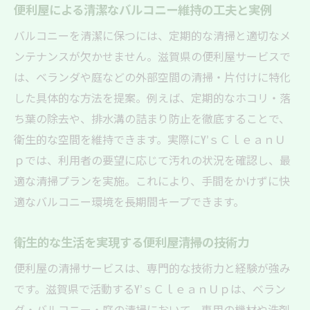
決
便利屋による清潔なバルコニー維持の工夫と実例
ベランダや庭の衛生対策は便利屋にお任せ
バルコニーを清潔に保つには、定期的な清掃と適切なメ
衛生重視の方に便利屋清掃が選ばれる背景
ンテナンスが欠かせません。滋賀県の便利屋サービスで
衛生意識の高い方が便利屋清掃を選ぶ理由
は、ベランダや庭などの外部空間の清掃・片付けに特化
とは
した具体的な方法を提案。例えば、定期的なホコリ・落
ち葉の除去や、排水溝の詰まり防止を徹底することで、
害虫や鳥の糞対策に便利屋清掃が有効な理
衛生的な空間を維持できます。実際にY’ｓＣｌｅａｎＵ
由
ｐでは、利用者の要望に応じて汚れの状況を確認し、最
便利屋が提供する衛生重視の清掃技術を解
適な清掃プランを実施。これにより、手間をかけずに快
説
適なバルコニー環境を長期間キープできます。
定期的な清掃依頼で衛生的な暮らしを維持
便利屋利用で家族も安心の衛生環境が実現
衛生的な生活を実現する便利屋清掃の技術力
便利屋清掃で衛生レベルが大きく向上する
便利屋の清掃サービスは、専門的な技術力と経験が強み
理由
です。滋賀県で活動するY’ｓＣｌｅａｎＵｐは、ベラン
快適な生活を支える便利屋清掃のポイント
ダ・バルコニー・庭の清掃において、専用の機材や洗剤