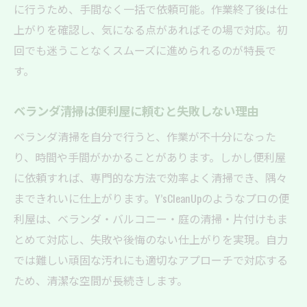
掃
に行うため、手間なく一括で依頼可能。作業終了後は仕
日常の暮らしを快適にする便利屋サービス
上がりを確認し、気になる点があればその場で対応。初
活用法
回でも迷うことなくスムーズに進められるのが特長で
便利屋が提案するベランダ空間の衛生管理
す。
術
ベランダ清掃は便利屋に頼むと失敗しない理由
忙しい方必見のバルコニー清掃依頼術
ベランダ清掃を自分で行うと、作業が不十分になった
忙しい方でも安心の便利屋バルコニー清掃
り、時間や手間がかかることがあります。しかし便利屋
依頼法
に依頼すれば、専門的な方法で効率よく清掃でき、隅々
短時間で依頼できる便利屋清掃サービスの
まできれいに仕上がります。Y’sCleanUpのようなプロの便
魅力
利屋は、ベランダ・バルコニー・庭の清掃・片付けもま
オンライン相談も可能な便利屋清掃の手軽
とめて対応し、失敗や後悔のない仕上がりを実現。自力
さ
では難しい頑固な汚れにも適切なアプローチで対応する
便利屋を賢く使うバルコニー清掃の依頼ポ
ため、清潔な空間が長続きします。
イント