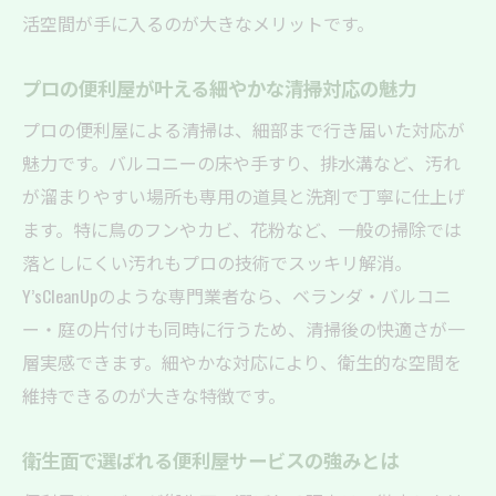
便利屋が提案するバルコニー清掃の最適タ
活空間が手に入るのが大きなメリットです。
イミング
日常の清潔を支える便利屋のバルコニーサ
プロの便利屋が叶える細やかな清掃対応の魅力
ービス
プロの便利屋による清掃は、細部まで行き届いた対応が
暮らしの快適さを高める便利屋の清掃サポ
魅力です。バルコニーの床や手すり、排水溝など、汚れ
ート
が溜まりやすい場所も専用の道具と洗剤で丁寧に仕上げ
害虫・汚れ対策におすすめの便利屋清掃方
ます。特に鳥のフンやカビ、花粉など、一般の掃除では
法
落としにくい汚れもプロの技術でスッキリ解消。
手間いらずのバルコニー清掃を叶える方法
Y’sCleanUpのような専門業者なら、ベランダ・バルコニ
便利屋がおすすめする手間を省く清掃テク
ー・庭の片付けも同時に行うため、清掃後の快適さが一
ニック
層実感できます。細やかな対応により、衛生的な空間を
自分で掃除する手間を省く便利屋の活用術
維持できるのが大きな特徴です。
忙しい方に最適な便利屋のバルコニー清掃
衛生面で選ばれる便利屋サービスの強みとは
依頼法