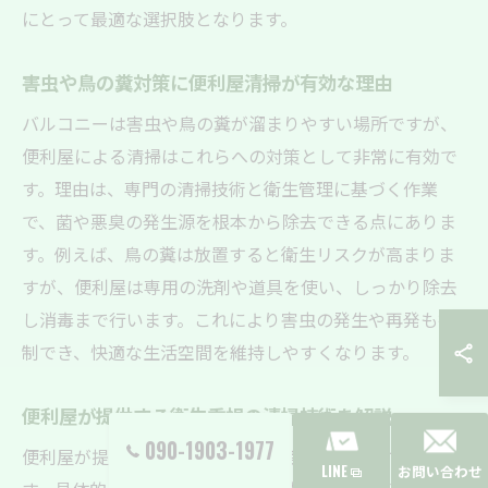
にとって最適な選択肢となります。
害虫や鳥の糞対策に便利屋清掃が有効な理由
バルコニーは害虫や鳥の糞が溜まりやすい場所ですが、
便利屋による清掃はこれらへの対策として非常に有効で
す。理由は、専門の清掃技術と衛生管理に基づく作業
で、菌や悪臭の発生源を根本から除去できる点にありま
す。例えば、鳥の糞は放置すると衛生リスクが高まりま
すが、便利屋は専用の洗剤や道具を使い、しっかり除去
し消毒まで行います。これにより害虫の発生や再発も抑
制でき、快適な生活空間を維持しやすくなります。
便利屋が提供する衛生重視の清掃技術を解説
090-1903-1977
便利屋が提供する清掃技術は衛生面を最重視していま
LINE
お問い合わせ