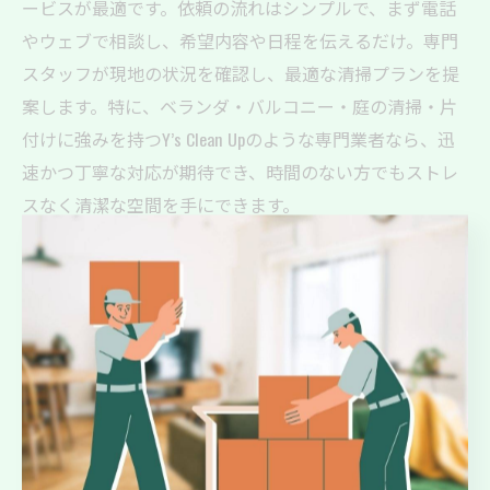
ービスが最適です。依頼の流れはシンプルで、まず電話
やウェブで相談し、希望内容や日程を伝えるだけ。専門
スタッフが現地の状況を確認し、最適な清掃プランを提
案します。特に、ベランダ・バルコニー・庭の清掃・片
付けに強みを持つY’s Clean Upのような専門業者なら、迅
速かつ丁寧な対応が期待でき、時間のない方でもストレ
スなく清潔な空間を手にできます。
掃除の手間を軽減する便利屋サービスの流れ
便利屋によるバルコニー清掃は、依頼から完了まで無駄
のない流れが特徴です。まず、依頼内容を伝えると現地
確認が行われ、清掃計画が立てられます。次に、専門ス
タッフが必要な機材を準備し、当日は効率的に作業を進
行。最後に仕上がりを確認し、依頼者の要望に応じて追
加対応も可能です。この一連の流れにより、利用者は手