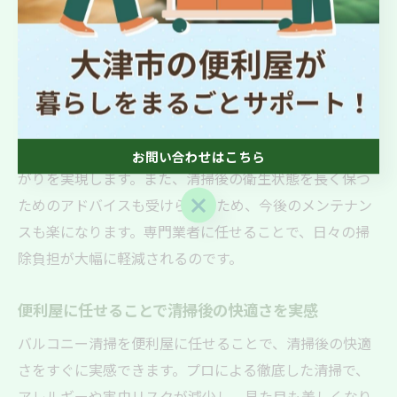
間をかけずにバルコニーの美しさを取り戻せます。
便利屋利用でバルコニー清掃がグッと楽になる理由
便利屋を利用する最大のメリットは、専門性と効率性に
あります。プロのノウハウにより、頑固な汚れや手の届
きにくい場所も徹底的に清掃され、短時間で美しい仕上
お問い合わせはこちら
がりを実現します。また、清掃後の衛生状態を長く保つ
お問い合わせはこちら
ためのアドバイスも受けられるため、今後のメンテナン
スも楽になります。専門業者に任せることで、日々の掃
除負担が大幅に軽減されるのです。
便利屋に任せることで清掃後の快適さを実感
バルコニー清掃を便利屋に任せることで、清掃後の快適
さをすぐに実感できます。プロによる徹底した清掃で、
アレルギーや害虫リスクが減少し、見た目も美しくなり