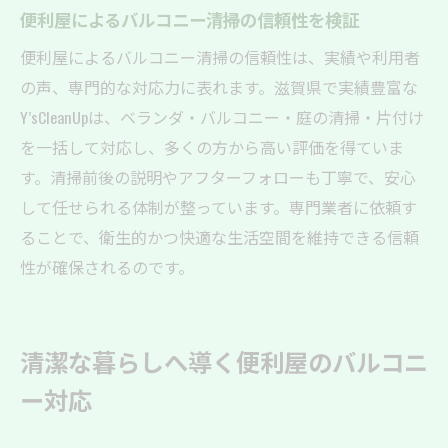
忙しい毎日に役立つ便利屋のバルコニーサ
便利屋によるバルコニー清掃の信頼性を検証
ポート
便利屋によるバルコニー清掃の信頼性は、実績や利用者
便利屋とのやり取りで清掃がよりスムーズ
の声、専門的な対応力に表れます。滋賀県で実績豊富な
に
Y’sCleanUpは、ベランダ・バルコニー・庭の清掃・片付け
ベランダや庭の片付けは便利屋が頼れる理由
を一括して対応し、多くの方から高い評価を得ていま
便利屋がベランダ・庭の片付けで選ばれる
す。清掃前後の説明やアフターフォローも丁寧で、安心
理由
して任せられる体制が整っています。専門業者に依頼す
不用品処分にも強い便利屋の片付けサポー
ることで、衛生的かつ快適な生活空間を維持できる信頼
ト
性が確保されるのです。
庭もまとめて清潔にできる便利屋サービス
の特徴
清潔な暮らしへ導く便利屋のバルコニ
便利屋に片付けを頼むメリットと活用のコ
ツ
ー対応
手間のかかる庭作業も便利屋に依頼して解