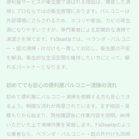
掃除の手間を軽減する便利屋サービスの流
便利屋サービスが衛生面で選ばれる理由は、徹底した清
れ
掃とプロならではの衛生管理にあります。バルコニーは
外部環境にさらされるため、ホコリや害虫、カビの発生
便利屋利用でバルコニー清掃がグッと楽に
源になりやすいですが、専門業者による定期的な清掃で
なる理由
清潔さを保てます。Y’sCleanUpでは、ベランダ・バルコニ
便利屋に任せることで清掃後の快適さを実
ー・庭の清掃・片付けも一貫して対応し、衛生面の不安
感
を解消。衛生的な生活空間を維持したい方にとって、頼
便利屋サービスで叶う衛生的なベランダ空間
れるパートナーとなります。
便利屋サービスでベランダも衛生的に保つ
コツ
初めてでも安心の便利屋バルコニー清掃の流れ
プロの便利屋が実践するベランダ清掃の具
初めて便利屋にバルコニー清掃を依頼する方も安心でき
体策
るよう、明確な流れが用意されています。まず相談・見
清潔なベランダを維持する便利屋ならでは
積もりから始まり、現地確認後に作業内容を説明。納得
の工夫
いただいた上で清掃作業を実施します。Y’sCleanUpのよう
衛生重視の方に最適な便利屋のベランダ清
な業者なら、ベランダ・バルコニー・庭の片付けも同時