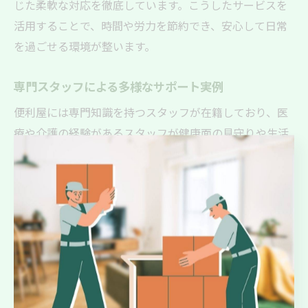
じた柔軟な対応を徹底しています。こうしたサービスを
活用することで、時間や労力を節約でき、安心して日常
を過ごせる環境が整います。
専門スタッフによる多様なサポート実例
便利屋には専門知識を持つスタッフが在籍しており、医
療や介護の経験があるスタッフが健康面の見守りや生活
相談もサポートできます。その理由は、専門性と経験を
活かして安全かつ的確な対応ができるからです。例え
ば、看護師歴27年のスタッフが健康面のアドバイスや高
齢者の見守りを行う実例があります。実際に、滋賀県大
津市の便利屋では、日々の困りごとから専門的なサポー
トまで幅広く対応し、利用者が安心して暮らせるよう支
援しています。