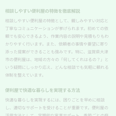
便利屋サービスの利用シーンとは
相談しやすい便利屋の特徴を徹底解説
便利屋の対応範囲と信頼の理由
相談しやすい便利屋の特徴として、親しみやすい対応と
便利屋選びで知っておきたい特徴
丁寧なコミュニケーションが挙げられます。初めての依
信頼できる便利屋選びで毎日に余裕をプラス
頼でも安心できるよう、作業内容の説明や見積もりもわ
信頼できる便利屋選びの重要ポイント
かりやすく行います。また、依頼者の事情や要望に寄り
口コミでわかる便利屋の信頼性をチェック
添った提案ができることも強みです。特に、滋賀県大津
市の便利屋は、地域の方々の「何してくれはるの？」と
便利屋を選ぶ際の比較ポイントを紹介
いう疑問にしっかり応え、どんな相談でも気軽に頼れる
便利屋選びで暮らしの余裕を実感しよう
体制を整えています。
安心して任せられる便利屋の見極め方
便利屋選びで毎日をもっと快適に
便利屋で快適な暮らしを実現する方法
快適な暮らしを実現するには、困りごとを早めに相談
し、適切なサポートを受けることが重要です。便利屋の
活用方法として、定期的な家事サポート、季節ごとの庭