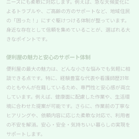
看護師経験者による丁寧な対応の魅力
ニーズにも柔軟に対応します。例えば、急な天候変化に
安心感を高める便利屋のサービス特徴
よるトラブルや、ご高齢の方のサポートなど、地域住民
の「困った！」にすぐ駆けつける体制が整っています。
便利屋で実現する安全・快適な生活
身近な存在として信頼を集めていることが、選ばれる大
地域密着型の便利屋が解決する生活の課題
きなポイントです。
地域密着の便利屋が持つ強みと特徴
便利屋が地域の困りごとを迅速解決
便利屋の魅力と安心のサポート体制
地元で選ばれる便利屋の理由を解説
便利屋の最大の魅力は、どんな小さな悩みでも気軽に相
便利屋の地域密着サービスの魅力
談できる点です。特に、経験豊富な代表や看護師歴27年
地域住民に寄り添う便利屋の実例
のともやんが在籍しているため、専門性と安心感が両立
地域課題を解決する便利屋の役割
しています。例えば、健康面に配慮した作業や、生活環
便利屋に依頼できる内容や特徴を詳しく解説
境に合わせた提案が可能です。さらに、作業前の丁寧な
ヒアリングや、依頼内容に応じた柔軟な対応で、利用者
便利屋に依頼できる主なサービス内容
の不安を解消。安心・安全・気持ちいい暮らしの実現を
便利屋の特徴と利用時のポイント
サポートします。
依頼できる作業と便利屋の柔軟性