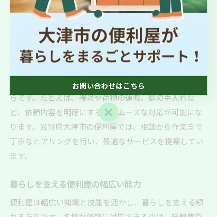
便利屋ができることと依頼内容の選び方
便利屋に依頼できる内容は多岐にわたりますが、「何を
頼めるか分からない」と悩む方も多いです。まずは、生
活の中で困っていることや自分では難しい作業をリスト
アップして相談するのが効果的です。その理由は、具体
的に伝えることで最適な提案やサービスが受けられるか
お問い合わせはこちら
らです。たとえば、掃除や荷物の運搬、庭の手入れな
お問い合わせはこちら
ど、依頼内容を明確にするとスムーズな対応が可能にな
ります。滋賀県大津市の便利屋では、相談から作業まで
丁寧なヒアリングを行い、最適なサービスを提案してい
ます。
暮らしを支える便利屋の幅広い能力
便利屋は幅広い知識と技能を活かし、暮らしを支える頼
れる存在です。多様な依頼に対応できるのは、経験豊富