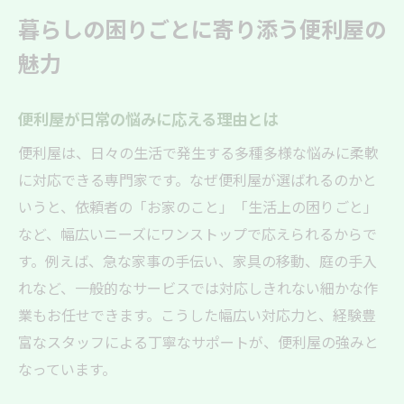
便利屋で快適な暮らしを実現する方法
暮らしの困りごとに寄り添う便利屋の
日常の悩みも安心して頼れる便利屋サービス
魅力
便利屋サービスで日常の困難を解決
安心して頼める便利屋の対応力とは
便利屋が日常の悩みに応える理由とは
便利屋が解消する生活の小さな悩み
便利屋は、日々の生活で発生する多種多様な悩みに柔軟
便利屋が実現する安全なサポート内容
に対応できる専門家です。なぜ便利屋が選ばれるのかと
便利屋の実績が示す信頼の理由
いうと、依頼者の「お家のこと」「生活上の困りごと」
安心して任せられる便利屋の事例紹介
など、幅広いニーズにワンストップで応えられるからで
幅広い作業内容で便利屋が暮らしをサポート
す。例えば、急な家事の手伝い、家具の移動、庭の手入
便利屋が対応する主な作業内容を紹介
れなど、一般的なサービスでは対応しきれない細かな作
業もお任せできます。こうした幅広い対応力と、経験豊
生活全般に役立つ便利屋のサポート範囲
富なスタッフによる丁寧なサポートが、便利屋の強みと
便利屋の幅広い作業内容で暮らしが快適に
なっています。
専門スタッフによる多様なサポート実例