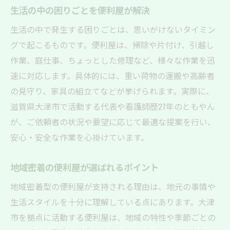
便利屋ができることと依頼内容の選び方
生活の中の困りごとを便利屋が解決
暮らしを支える便利屋の幅広い能力
生活の中で発生する困りごとは、思いがけないタイミン
もし困ったら便利屋に何を相談できるのか
グで起こるものです。便利屋は、掃除や片付け、引越し
便利屋に相談できる内容を具体例で解説
作業、庭仕事、ちょっとした修理など、様々な作業を迅
お家の悩みを便利屋に相談するメリット
速に対応します。具体的には、重い荷物の運搬や高齢者
暮らしの困りごとは便利屋が親身に対応
の見守り、家具の組立てなどが挙げられます。実際に、
滋賀県大津市で活動する代表や看護師歴27年のともやん
便利屋に依頼する際の相談ポイント
が、ご依頼者の状況や要望に応じて最適な提案を行い、
緊急時に便利屋を頼るケースとは
安心・安全な作業を心掛けています。
初めての便利屋相談で安心するコツ
便利屋ならではの安心サポート体制とは
地域密着の便利屋が選ばれるポイント
便利屋の安心サポート体制を徹底解説
地域密着型の便利屋が支持される理由は、地元の事情や
経験豊富な便利屋が守る安全な暮らし
生活スタイルを十分に理解している点にあります。大津
便利屋の信頼を生むサポート事例
市を拠点に活動する便利屋は、地域の特性や季節ごとの