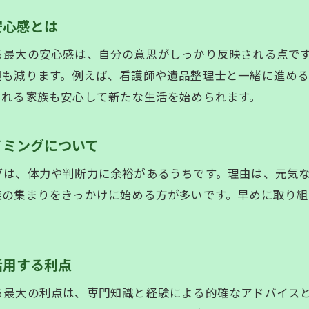
生前整理・遺品整理の際の買取サービス活用の流れ
安心感とは
生前整理・遺品整理で高価買取を目指すポイント解説
生前整理・遺品整理で査定時に気をつけたい点とは
る最大の安心感は、自分の意思がしっかり反映される点で
生前整理・遺品整理の買取品を賢く分別するコツ
担も減ります。例えば、看護師や遺品整理士と一緒に進め
される家族も安心して新たな生活を始められます。
生前整理・遺品整理後の不要品処分と買取の違い
思い出の品を大切に残す生前整理の進め方
イミングについて
生前整理・遺品整理で思い出の品を守る方法
生前整理・遺品整理で大切な品を選別する基準
グは、体力や判断力に余裕があるうちです。理由は、元気
お問い合わせはこちら
お問い合わせはこちら
生前整理・遺品整理で家族に伝える品の選び方
族の集まりをきっかけに始める方が多いです。早めに取り
生前整理・遺品整理で写真や手紙の整理ポイント
生前整理・遺品整理で思い出の品を引き継ぐ方法
活用する利点
生前整理・遺品整理で後悔しない整理のコツ
生前整理・遺品整理の不安を解消するために
る最大の利点は、専門知識と経験による的確なアドバイス