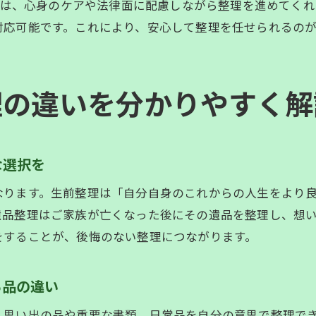
な専門業者は、心身のケアや法律面に配慮しながら整理を進め
生前整理・遺品整理の悩みを相談するメリット
対応可能です。これにより、安心して整理を任せられるの
生前整理・遺品整理の疑問や不安を解消する方法
生前整理・遺品整理のプロに依頼する安心感とは
生前整理・遺品整理の見積もり依頼で確認すべき点
理の違いを分かりやすく解
生前整理・遺品整理の費用や追加料金の注意事項
生前整理・遺品整理の事例を参考に安心準備
遺品整理を通じた家族への想いの伝え方
な選択を
生前整理・遺品整理で家族に想いを伝える工夫
なります。生前整理は「自分自身のこれからの人生をより
生前整理・遺品整理で家族の負担を減らす配慮
遺品整理はご家族が亡くなった後にその遺品を整理し、想
生前整理・遺品整理を活用した感謝の気持ちの伝達
をすることが、後悔のない整理につながります。
生前整理・遺品整理で家族間のトラブルを防ぐ方法
生前整理・遺品整理を通じた家族の絆の深め方
る品の違い
生前整理・遺品整理で大切な想い出を共有するコツ
、思い出の品や重要な書類、日常品を自分の意思で整理で