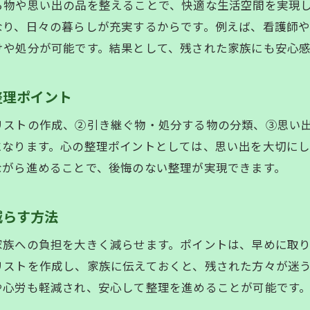
ら物や思い出の品を整えることで、快適な生活空間を実現
生前整理・遺品整理で注意したい仕分けポイント
日々の暮らしが充実するからです。例えば、看護師や遺品整理
生前整理・遺品整理の役割と家族への影響を比較
けや処分が可能です。結果として、残された家族にも安心
生前整理・遺品整理を理解し最適な整理計画を立てる
滋賀県で安心して始める生前整理のポイント
整理ポイント
生前整理・遺品整理を滋賀県で始める際の注意点
リストの作成、②引き継ぐ物・処分する物の分類、③思い
生前整理・遺品整理の滋賀県対応サービスの選び方
になります。心の整理ポイントとしては、思い出を大切に
生前整理・遺品整理の相談がしやすい専門スタッフ活
ながら進めることで、後悔のない整理が実現できます。
生前整理・遺品整理の地域密着型サポートの活用術
生前整理・遺品整理で安心できる事前準備のコツ
減らす方法
生前整理・遺品整理を滋賀県で成功させるポイント
家族への負担を大きく減らせます。ポイントは、早めに取
買取できる遺品の扱い方と整理のコツ
を作成し、家族に伝えておくと、残された方々が迷うことなく
生前整理・遺品整理で買取可能品を見極める方法
や心労も軽減され、安心して整理を進めることが可能です