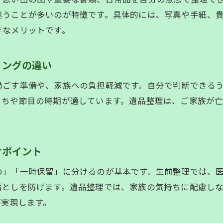
将来に備える生前整理・遺品整理のメリット
迷うことが多いのが特徴です。具体的には、写真や手紙、
生前整理・遺品整理で将来の安心を手に入れる理由
きなメリットです。
生前整理・遺品整理が家族への負担軽減につながる
生前整理・遺品整理の早めの準備が生むメリット
ミングの違い
生前整理・遺品整理で老後の暮らしを豊かにする方法
過ごす準備や、家族への負担軽減です。自分で判断できる
生前整理・遺品整理による費用や手間の節約効果
うちや節目の時期が適しています。遺品整理は、ご家族が
生前整理・遺品整理で円満な相続を目指すポイント
。
けポイント
の」「一時保留」に分けるのが基本です。生前整理では、
しを防げます。遺品整理では、家族の気持ちに配慮しながら慎
が実現します。