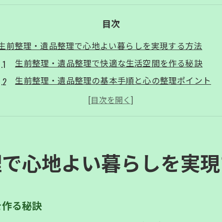
目次
生前整理・遺品整理で心地よい暮らしを実現する方法
生前整理・遺品整理で快適な生活空間を作る秘訣
生前整理・遺品整理の基本手順と心の整理ポイント
生前整理・遺品整理で家族への負担を減らす方法
生前整理・遺品整理の実践で得られる安心感とは
生前整理・遺品整理を始める最適なタイミングについ
生前整理・遺品整理の専門サポートを活用する利点
理で心地よい暮らしを実現
遺品整理と生前整理の違いを分かりやすく解説
生前整理・遺品整理の違いを知り最適な選択を
生前整理・遺品整理の特徴と対象となる品の違い
を作る秘訣
生前整理・遺品整理をする目的とタイミングの違い