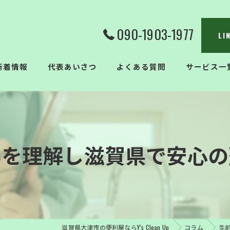
090-1903-1977
L
新着情報
代表あいさつ
よくある質問
サービス一
いを理解し滋賀県で安心の
滋賀県大津市の便利屋ならY’s Clean Up
コラム
生