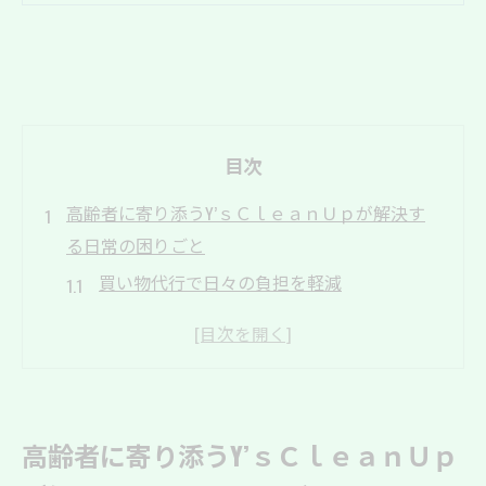
目次
高齢者に寄り添うY’ｓＣｌｅａｎＵｐが解決す
る日常の困りごと
買い物代行で日々の負担を軽減
お掃除サービスで清潔な暮らしをサポート
庭の手入れで住環境の改善
家具の移動・組立で快適空間を提供
不用品整理で生活スペースを広げる
高齢者に寄り添うY’ｓＣｌｅａｎＵｐ
ペットのお世話で安心を届ける