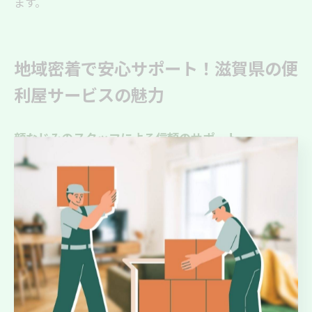
ます。
地域密着で安心サポート！滋賀県の便
利屋サービスの魅力
顔なじみのスタッフによる信頼のサポート
滋賀県の便利屋サービスは、顔なじみのスタッフが中心
となって高齢者支援を行っています。特に高齢者や体の
不自由な方にとって、信頼できる人からのサポートは安
心感をもたらします。スタッフは看護師目線で生活のあ
らゆる側面をサポートし、住環境の改善や日常の悩み事
に柔軟に対応しています。例えば、お家の清掃や病院へ
の受診付き添いなど、日常生活でのさまざまな支援を提
供し、高齢者の方々が安心して暮らせるよう努めていま