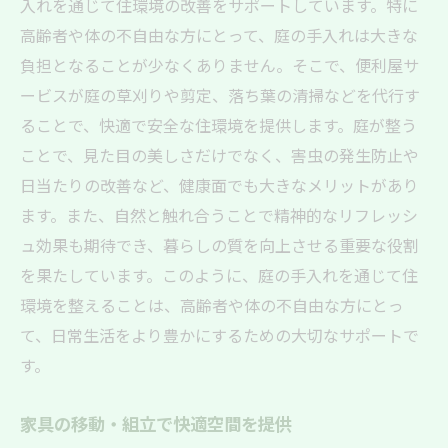
入れを通じて住環境の改善をサポートしています。特に
利屋の実例
高齢者や体の不自由な方にとって、庭の手入れは大きな
通院のスケジュール管理と付き添い
負担となることが少なくありません。そこで、便利屋サ
医療機関での手続きサポート
ービスが庭の草刈りや剪定、落ち葉の清掃などを代行す
診療後の買い物・薬の受け取り代行
ることで、快適で安全な住環境を提供します。庭が整う
退院後の在宅ケアサポート
ことで、見た目の美しさだけでなく、害虫の発生防止や
安心のための医療情報共有
日当たりの改善など、健康面でも大きなメリットがあり
ます。また、自然と触れ合うことで精神的なリフレッシ
高齢者の健康維持を支える定期チェック
ュ効果も期待でき、暮らしの質を向上させる重要な役割
滋賀県の高齢者に安心を提供する便利屋サービ
を果たしています。このように、庭の手入れを通じて住
スの特徴
環境を整えることは、高齢者や体の不自由な方にとっ
24時間対応の安心サポート
て、日常生活をより豊かにするための大切なサポートで
多言語対応で外国人高齢者もサポート
す。
バリアフリー対応のサービス提供
個別ニーズに応じたカスタマイズサービス
家具の移動・組立で快適空間を提供