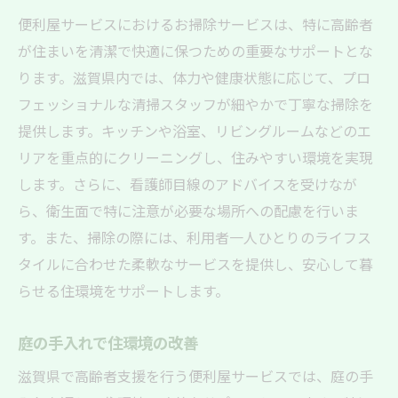
地域イベントへの参加で高齢者支援を強化
便利屋サービスにおけるお掃除サービスは、特に高齢者
地域の施設と連携した包括的なサポート
が住まいを清潔で快適に保つための重要なサポートとな
地域社会とのつながりを深める活動
ります。滋賀県内では、体力や健康状態に応じて、プロ
生活の質を向上させる滋賀県の便利屋サービス
フェッショナルな清掃スタッフが細やかで丁寧な掃除を
による高齢者支援
提供します。キッチンや浴室、リビングルームなどのエ
毎日の活動をサポートするための送迎サー
リアを重点的にクリーニングし、住みやすい環境を実現
ビス
します。さらに、看護師目線のアドバイスを受けなが
趣味を楽しむための環境作り
ら、衛生面で特に注意が必要な場所への配慮を行いま
社会参加を促すためのイベント企画
す。また、掃除の際には、利用者一人ひとりのライフス
タイルに合わせた柔軟なサービスを提供し、安心して暮
高齢者向けのレクレーション支援
らせる住環境をサポートします。
孤立を防ぐためのコミュニケーション促進
デジタルデバイスの使い方サポートで新し
庭の手入れで住環境の改善
い世界を提供
滋賀県で高齢者支援を行う便利屋サービスでは、庭の手
病院への付き添いもお任せ！滋賀県で評判の便