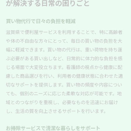
が解決する日常の困りごと
看護師目線で安心！滋賀県の便利屋が提供する
高齢者支援とは
買い物代行で日々の負担を軽減
医療知識を活かした自宅ケアサポート
滋賀県で便利屋サービスを利用することで、特に高齢者
健康管理を意識した食事の提案
や体の不自由な方々にとって、毎日の買い物の負担を大
病院付き添いで安心を提供
幅に軽減できます。買い物の代行は、重い荷物を持ち運
服薬管理のサポートで健康維持
ぶ必要がある買い出しなど、日常的に体力的な負担を感
リハビリの指導と支援
じる場面で大変役立ちます。看護師の視点から健康に配
高齢者のための安全な生活環境作り
慮した商品選びを行い、利用者の健康状態に合わせた適
地域密着で安心サポート！滋賀県の便利屋サー
切なサポートを提供します。買い物の頻度や内容につい
ビスの魅力
ても、個別のニーズに応じた柔軟な対応が可能です。地
顔なじみのスタッフによる信頼のサポート
域とのつながりを重視し、必要なものを迅速にお届け
し、生活の質を向上させるサポートを行います。
地域の声を反映した柔軟なサービス提供
地元のネットワークを活かした迅速な対応
お掃除サービスで清潔な暮らしをサポート