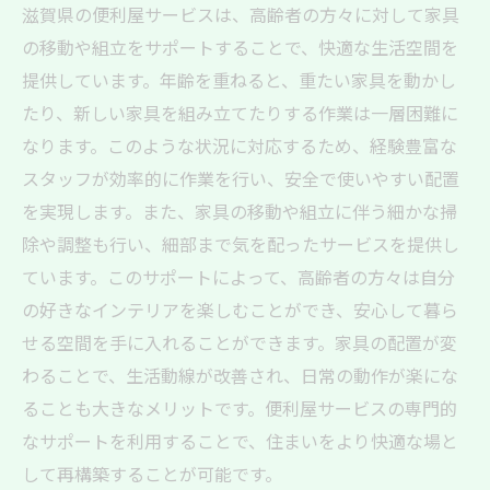
安全第一の移動・運搬サービス
滋賀県の便利屋サービスは、高齢者の方々に対して家具
地域特性に合わせた柔軟なサービス展開
の移動や組立をサポートすることで、快適な生活空間を
便利屋が創る住みやすい環境！滋賀県の高齢者
提供しています。年齢を重ねると、重たい家具を動かし
支援事例
たり、新しい家具を組み立てたりする作業は一層困難に
なります。このような状況に対応するため、経験豊富な
安全対策を考慮した家具配置
スタッフが効率的に作業を行い、安全で使いやすい配置
バリアフリー改修で安心空間を提供
を実現します。また、家具の移動や組立に伴う細かな掃
快適な室内温度管理の提案
除や調整も行い、細部まで気を配ったサービスを提供し
防犯対策を考えた住環境改善
ています。このサポートによって、高齢者の方々は自分
エコな生活を支える省エネ提案
の好きなインテリアを楽しむことができ、安心して暮ら
健康に配慮したアレルギー対策
せる空間を手に入れることができます。家具の配置が変
高齢者の暮らしを支える！滋賀県の便利屋サー
わることで、生活動線が改善され、日常の動作が楽にな
ビスの活用法
ることも大きなメリットです。便利屋サービスの専門的
なサポートを利用することで、住まいをより快適な場と
日常の困りごと解決のための定期訪問
して再構築することが可能です。
リモートでの相談・アドバイス提供