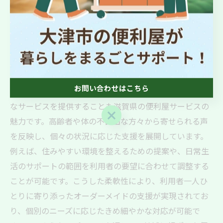
す。このような顔なじみのスタッフによるサポートは、
利用者との信頼関係を築くうえで重要な要素となってお
り、その結果、地域の方々から厚い信頼を得ています。
地域の声を反映した柔軟なサービス提供
お問い合わせはこちら
地域のニーズをしっかりと把握し、それに基づいて柔軟
なサービスを提供することも滋賀県の便利屋サービスの
お問い合わせはこちら
魅力です。高齢者や体の不自由な方々から寄せられる声
を反映し、個々の状況に応じた支援を展開しています。
例えば、住みやすい環境を整えるための提案や、日常生
活のサポートの範囲を利用者の要望に合わせて調整する
ことが可能です。こうした柔軟性により、利用者一人ひ
とりに寄り添ったオーダーメイドの支援が実現されてお
り、個別のニーズに応じたきめ細やかな対応が可能で