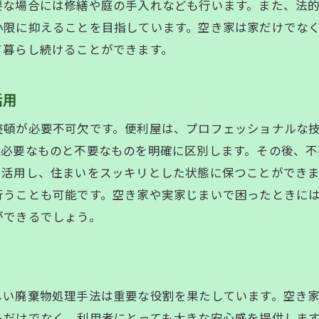
安心の費用設定と見積もりの透明性
要な場合には修繕や庭の手入れなども行います。また、法
便利屋の豊富な経験に基づく信頼性
小限に抑えることを目指しています。空き家は家だけでな
て暮らし続けることができます。
便利屋が提供する空き家整理のプロフェッショナルなサー
空き家整理の全体像と各プロセス
活用
効率的な整理術とその成果
便利屋による細やかな清掃サービス
整頓が必要不可欠です。便利屋は、プロフェッショナルな
、必要なものと不要なものを明確に区別します。その後、
整理後の空き家管理方法の提案
に活用し、住まいをスッキリとした状態に保つことができ
不用品回収サービスの活用法
行うことも可能です。空き家や実家じまいで困ったときに
地域の環境に配慮した作業方針
ができるでしょう。
実家じまいで心も家もスッキリ！便利屋の活用法
心の整理を助ける便利屋のサポート
思い出を大切にする整理方法
しい廃棄物処理手法は重要な役割を果たしています。空き
効率的な片付けを実現するステップ
るだけでなく、利用者にとっても大きな安心感を提供しま