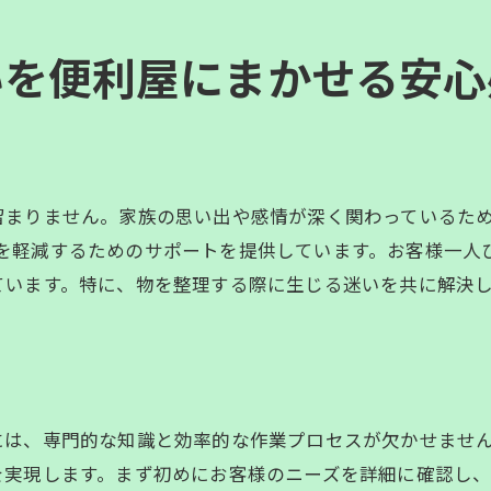
顧客満足度向上への継続的な努力
いを便利屋にまかせる安心
プロフェッショナルなサービス提供の秘訣
地域社会からの評価とフィードバック
便利屋の強みと競争優位性
信頼できるパートナーとしての未来展望
まりません。家族の思い出や感情が深く関わっているため、
の負担を軽減するためのサポートを提供しています。お客様一
ています。特に、物を整理する際に生じる迷いを共に解決
専門的な知識と効率的な作業プロセスが欠かせません。Y's
を実現します。まず初めにお客様のニーズを詳細に確認し