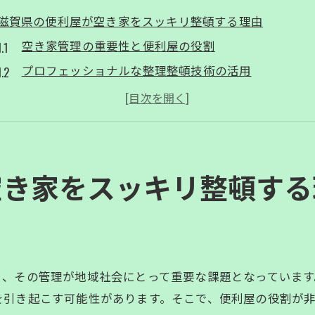
滋賀県の便利屋が空き家をスッキリ整頓する理由
空き家管理の重要性と便利屋の役割
プロフェッショナルな整理整頓技術の活用
環境に優しい廃棄物処理の手法
地域密着型サービスのメリット
空き家の価値を保つための維持管理
便利屋が提供する安心のアフターサービス
空き家をスッキリ整頓する
空き家の実家じまいを便利屋にまかせる安心感
実家じまいにおける感情面のサポート
専門家による効率的な作業プロセス
ストレスなく進める片付けのポイント
り、その管理が地域社会にとって重要な課題となっています
遺品整理のプロフェッショナルな対応
を引き起こす可能性があります。そこで、便利屋の役割が