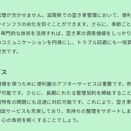
時間とコストを節約するポイント
管理が欠かせません。滋賀県での空き家管理において、便
便利屋とのコミュニケーションのコツ
やインフラの劣化を防ぐことができます。さらに、季節ご
実家じまいをスムーズにするテクニック
の専門的な技術を活用すれば、空き家の資産価値をしっか
アフターサポートの必要性とその内容
のコミュニケーションを円滑にし、トラブル回避にも一役
空き家の実家じまいは便利屋におまかせ！心強いパートナ
可欠です。
便利屋に依頼する際のポイント
心強いパートナーとしての役割
ビス
空き家整理における安心のサポート体制
環境を保つために便利屋のアフターサービスは重要です。
プロフェッショナルによる迅速な対応
が可能です。さらに、長期にわたる管理契約を締結するこ
経験豊富なスタッフによる丁寧な作業
域特有の問題にも迅速に対応可能です。これにより、空き
お客様の声から見る便利屋の信頼性
相談サービスも充実しており、気持ちの整理をサポートし
滋賀県で便利屋が選ばれる理由とその信頼性
、心の負担を軽くすることでしょう。
地域での実績と信頼の背景