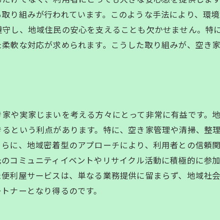
エコフレンドリーな不用品処理方法
る取り組みが行われています。このような手法により、環境
プロに任せる安心感とその理由
遵守し、地域住民の安心を支えることも欠かせません。特
便利屋を選ぶ際のポイントと注意点
た柔軟な対応が求められます。こうした取り組みが、空き
地域に根ざした便利屋の信頼で空き家問題を解決
地域密着型サービスの信頼性
便利屋と地元コミュニティの連携
顧客満足度向上への取り組み
き家や実家じまいを考える方々にとって非常に有益です。
空き家問題を解決するための地域協力
きるという利点があります。特に、空き家管理や清掃、整
お問い合わせはこちら
お問い合わせはこちら
成功事例から学ぶ便利屋の活用方法
さらに、地域密着型のアプローチにより、利用者との信頼
便利屋の存在が地域にもたらす影響
元のコミュニティイベントやリサイクル活動に積極的に参
た便利屋サービスは、単なる業務提供に留まらず、地域社
便利屋のサポートで空き家・実家じまいを効率よく進める
ートナーとなり得るのです。
事前準備と計画の重要性
プロフェッショナルによる作業の流れ