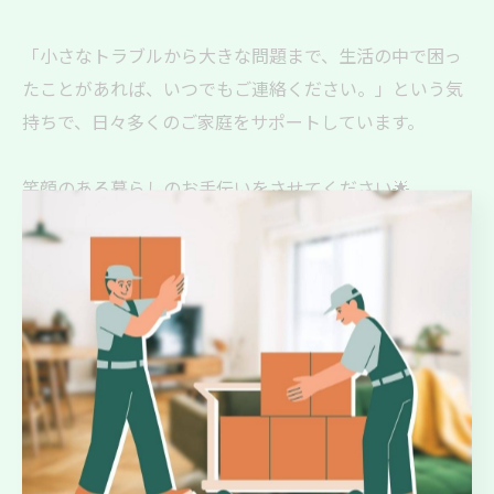
「小さなトラブルから大きな問題まで、生活の中で困っ
たことがあれば、いつでもご連絡ください。」という気
持ちで、日々多くのご家庭をサポートしています。
笑顔のある暮らしのお手伝いをさせてください🌟
y'sclean up
#暮らしのサポート
#水漏れ防止
#安心のできる生活
#洗濯機修理
#頼れるパートナー