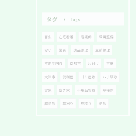
タグ
Tags
害虫
在宅看護
看護師
環境整備
安い
業者
遺品整理
生前整理
不用品回収
京都市
片付け
害獣
大津市
便利屋
ゴミ屋敷
ハチ駆除
実家
空き家
不用品買取
墓掃除
庭掃除
草刈り
見積り
相談