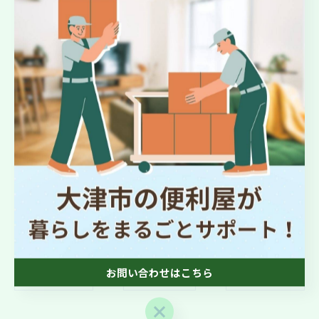
#今日の出会い
#すべての始まり
#電話でつながる
#再利用
#片付けのプロ
#空間整備
#お客様第一主義
大津市より不用品回収のお手伝い
不用品回収
お問い合わせはこちら
< 前のページ
一覧に戻る
次のページ >
お問い合わせはこちら