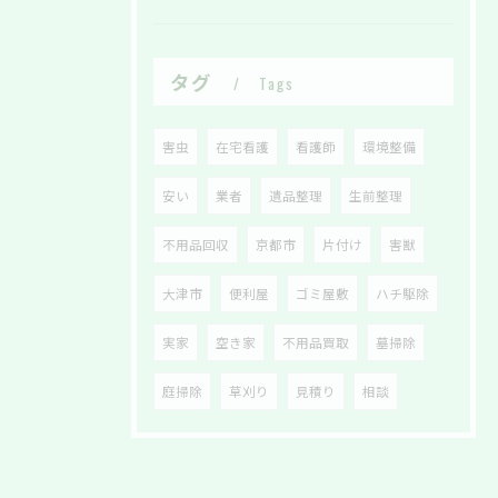
タグ
Tags
害虫
在宅看護
看護師
環境整備
安い
業者
遺品整理
生前整理
不用品回収
京都市
片付け
害獣
大津市
便利屋
ゴミ屋敷
ハチ駆除
実家
空き家
不用品買取
墓掃除
庭掃除
草刈り
見積り
相談