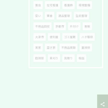
害虫
在宅看護
看護師
環境整備
安い
業者
遺品整理
生前整理
不用品回収
京都市
片付け
害獣
大津市
便利屋
ゴミ屋敷
ハチ駆除
実家
空き家
不用品買取
墓掃除
庭掃除
草刈り
見積り
相談