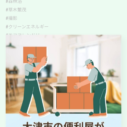
#森林浴
#草木繁茂
#撮影
#クリーンエネルギー
#エコフレンドリー
#自然の力
#安全確認
#現場作業
#植物管理
#自然との共生
#健康第一
#作業効率化
#観葉植物
#ジャングル体験
#新しい挑戦