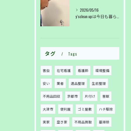
2026/05/16
y'sclean upは今日も暮らしのサポートしております。
タグ
Tags
害虫
在宅看護
看護師
環境整備
安い
業者
遺品整理
生前整理
不用品回収
京都市
片付け
害獣
大津市
便利屋
ゴミ屋敷
ハチ駆除
実家
空き家
不用品買取
墓掃除