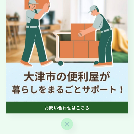
#地域密着
#迅速対応
#いつでも相談
#暮らしのパートナー
#心強い味方
#掃除
#生活サポート
#感謝
#柔軟対応
#仲間です
#頼れる存在
#生活の質向上
お問い合わせはこちら
お問い合わせはこちら