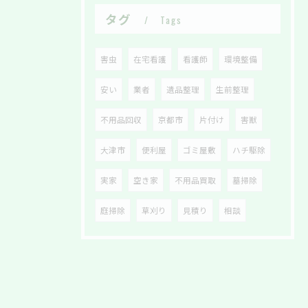
タグ
Tags
害虫
在宅看護
看護師
環境整備
安い
業者
遺品整理
生前整理
不用品回収
京都市
片付け
害獣
大津市
便利屋
ゴミ屋敷
ハチ駆除
実家
空き家
不用品買取
墓掃除
庭掃除
草刈り
見積り
相談