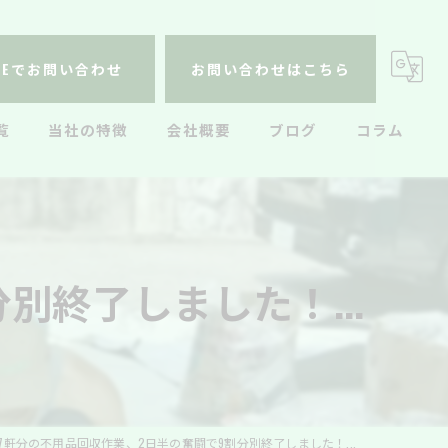
INEでお問い合わせ
お問い合わせはこちら
覧
当社の特徴
会社概要
ブログ
コラム
不用品回収
遺品整理
別終了しました！...
生前整理
ハウスクリーニング
引っ越し
7軒分の不用品回収作業、2日半の奮闘で9割分別終了しました！...