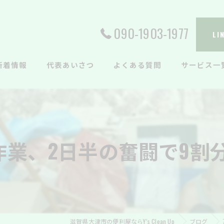
090-1903-1977
L
新着情報
代表あいさつ
よくある質問
サービス一
業、2日半の奮闘で9割分
滋賀県大津市の便利屋ならY’s Clean Up
ブログ