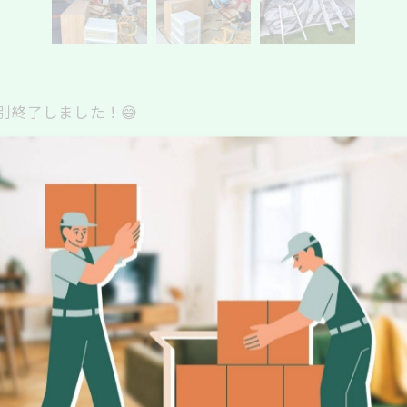
別終了しました！😅
やっと片付いたので気分もスッキリです✨
pにご相談くださいね！🌟
丈夫！🔥
いたします。
ください📞✨