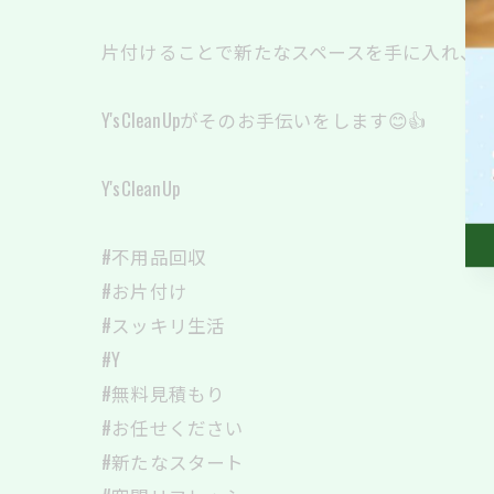
片付けることで新たなスペースを手に入れ、
Y'sCleanUpがそのお手伝いをします😊👍
Y'sCleanUp
#不用品回収
#お片付け
#スッキリ生活
#Y
#無料見積もり
#お任せください
#新たなスタート