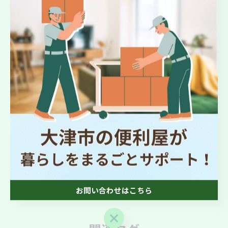
#環境に優しい
#ゴミ処理
#エコ
#リサイクル
#未来のために
#エコロジー
大津市より不用品回収のお手伝い
不用品回収
< 前のページ
一覧に戻る
次のページ >
お問い合わせはこちら
お問い合わせはこちら