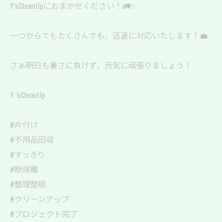
Y'sCleanUpにおまかせください！🚛✨
一つからでもたくさんでも、迅速に対応いたします！💼
さぁ明日も暑さに負けず、元気に頑張りましょう！
Y 'sCleanUp
#片付け
#不用品回収
#すっきり
#断捨離
#整理整頓
#クリーンアップ
#プロジェクト完了