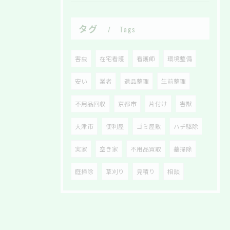
タグ
Tags
害虫
在宅看護
看護師
環境整備
安い
業者
遺品整理
生前整理
不用品回収
京都市
片付け
害獣
大津市
便利屋
ゴミ屋敷
ハチ駆除
実家
空き家
不用品買取
墓掃除
庭掃除
草刈り
見積り
相談