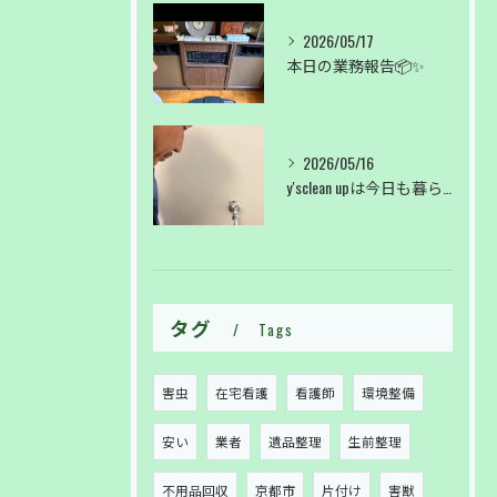
2026/05/17
本日の業務報告📦✨
2026/05/16
y'sclean upは今日も暮らしのサポートしております。
タグ
Tags
害虫
在宅看護
看護師
環境整備
安い
業者
遺品整理
生前整理
不用品回収
京都市
片付け
害獣