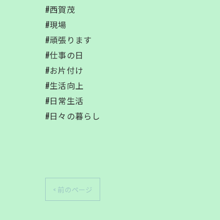
#西賀茂
#現場
#頑張ります
#仕事の日
#お片付け
#生活向上
#日常生活
#日々の暮らし
< 前のページ