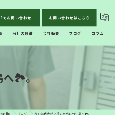
INEでお問い合わせ
お問い合わせはこちら
覧
当社の特徴
会社概要
ブログ
コラム
不用品回収
遺品整理
🏞️。
生前整理
ハウスクリーニング
引っ越し
an Up
ブログ
今日は代表が応援のために竹生島へ🏞️。