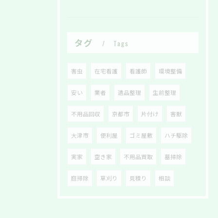
タグ
Tags
害虫
在宅看護
看護師
環境整備
安い
業者
遺品整理
生前整理
不用品回収
京都市
片付け
害獣
大津市
便利屋
ゴミ屋敷
ハチ駆除
実家
空き家
不用品買取
墓掃除
庭掃除
草刈り
見積り
相談