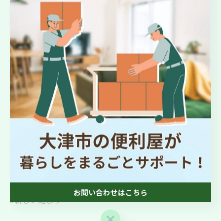
#仕上がり最高
#きれいにする
#お手伝い
#声かけてね
#いいことあるかも
#だらしなく見えない
#快適作業
#チームワーク
#プロフェッショナル
#やる気アップ
#作業着
#おしゃれ
#実用的
お問い合わせはこちら
#新しい始まり
お問い合わせはこちら